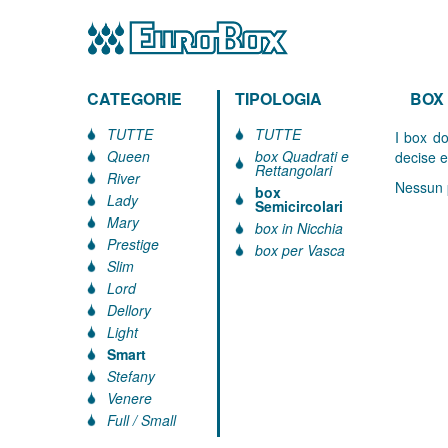
CATEGORIE
TIPOLOGIA
BOX
TUTTE
TUTTE
I box d
Queen
box Quadrati e
decise e
Rettangolari
River
Nessun p
box
Lady
Semicircolari
Mary
box in Nicchia
Prestige
box per Vasca
Slim
Lord
Dellory
Light
Smart
Stefany
Venere
Full / Small